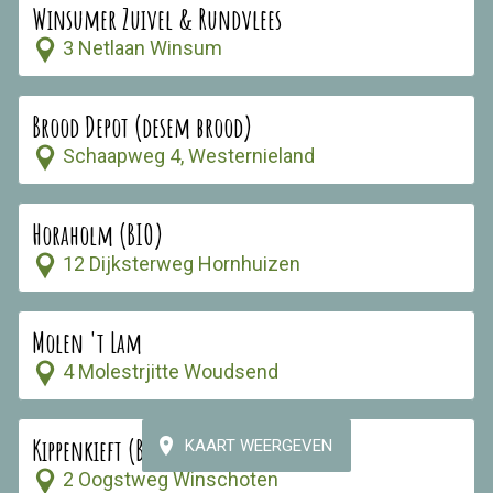
Winsumer Zuivel & Rundvlees
3 Netlaan Winsum
Brood Depot (desem brood)
Schaapweg 4, Westernieland
Horaholm (BIO)
12 Dijksterweg Hornhuizen
Molen 't Lam
4 Molestrjitte Woudsend
Kippenkieft (BIO)
KAART WEERGEVEN
2 Oogstweg Winschoten