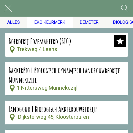
ALLES
EKO KEURMERK
DEMETER
BIOLOGI
Boerderij Edzemaheerd (BIO)
Trekweg 4 Leens
BakkerBio | Biologisch dynamisch landbouwbedrijf
Munnekezijl
1 Nittersweg Munnekezijl
Landgoud | Biologisch Akkerbouwbedrijf
Dijksterweg 45, Kloosterburen