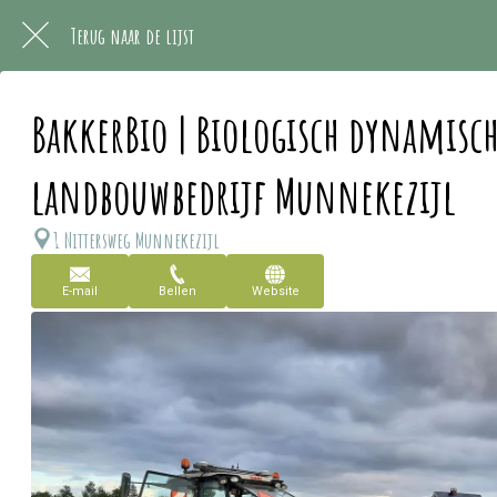
Terug naar de lijst
BakkerBio | Biologisch dynamisc
landbouwbedrijf Munnekezijl
1 Nittersweg Munnekezijl
E-mail
Bellen
Website