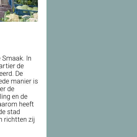
e Smaak. In
rtier de
eerd. De
ede manier is
er de
ling en de
Daarom heeft
de stad
richtten zij