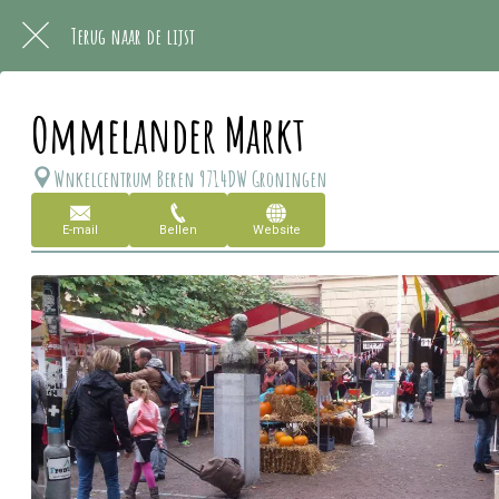
Terug naar de lijst
Ommelander Markt
Wnkelcentrum Beren 9714DW Groningen
E-mail
Bellen
Website