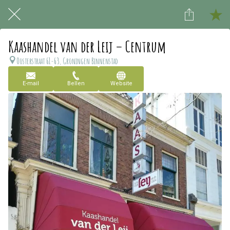
Kaashandel van der Leij – Centrum
Oosterstraat 61-63, Groningen Binnenstad
E-mail
Bellen
Website