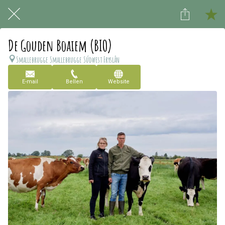
De Gouden Boaiem (BIO)
Smallebrugge Smallebrugge Súdwest Fryslân
E-mail
Bellen
Website