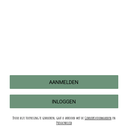
AANMELDEN
INLOGGEN
Door deze toepassing te gebruiken, gaat u akkoord met de
Gebruiksvoorwaarden
en
Privacybeleid