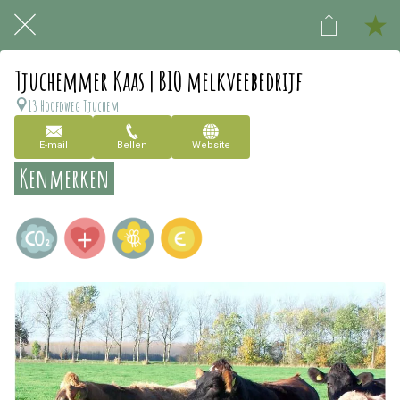
Tjuchemmer Kaas | BIO melkveebedrijf
13 Hoofdweg Tjuchem
E-mail
Bellen
Website
Kenmerken