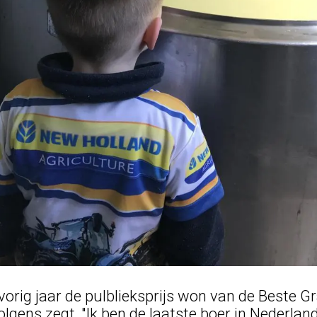
 vorig jaar de pulblieksprijs won van de Beste 
lgens zegt, "Ik ben de laatste boer in Nederlan