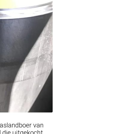
Graslandboer van
d die uitgekocht