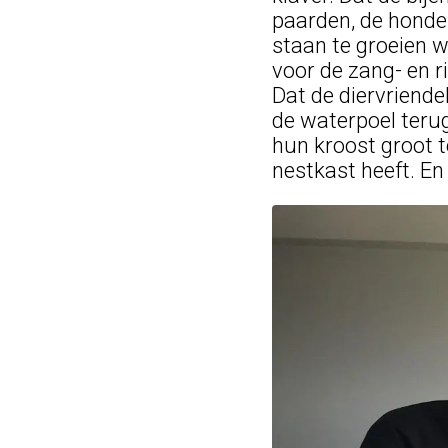
paarden, de honde
staan te groeien 
voor de zang- en r
Dat de diervriendel
de waterpoel teru
hun kroost groot te
nestkast heeft. En 