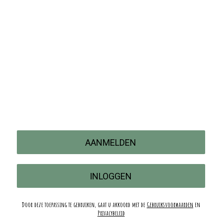
AANMELDEN
INLOGGEN
Door deze toepassing te gebruiken, gaat u akkoord met de
Gebruiksvoorwaarden
en
Privacybeleid